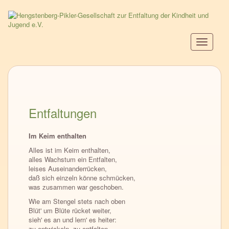
Direkt
zum
Inhalt
Navigati
aktiviere
Entfaltungen
Im Keim enthalten
Alles ist im Keim enthalten,
alles Wachstum ein Entfalten,
leises Auseinanderrücken,
daß sich einzeln könne schmücken,
was zusammen war geschoben.
Wie am Stengel stets nach oben
Blüt' um Blüte rücket weiter,
sieh' es an und lern' es heiter:
zu entwickeln, zu entfalten,