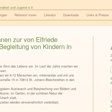
ungen
Referent/-innen
Literatur
Downloads
Links & Presse
innen zur von Elfriede
Begleitung von Kindern in
der Sinn des Lebens sei. Im Lauf der Jahre machen wir
ssen.
n wir 8-12 Menschen ein, miteinander und mit uns
straße 15 in 72813 St. Johann-Bleichstetten in den
llegialem Austausch und Besprechung von Bildern und
kums, im Garten, in der schönen Natur der
Urach statt.
T
eiten werden einvernehmlich vereinbart.
K