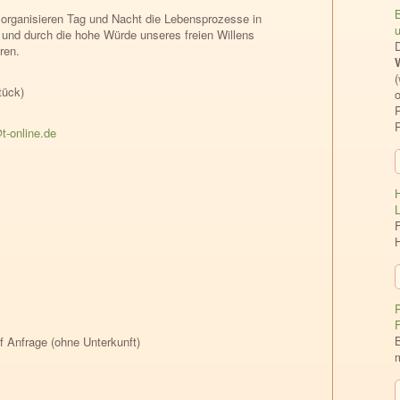
 organisieren Tag und Nacht die Lebensprozesse in
u
 und durch die hohe Würde unseres freien Willens
ren.
(
tück)
o
P
@t-online.de
F
P
 Anfrage (ohne Unterkunft)