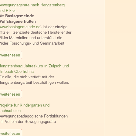
Bewegungsgeräte nach Hengstenberg
nd Pikler
Die
Basisgemeinde
Wulfshagenerhütten
www.basisgemeinde.de
) ist der einzige
ffiziell lizenzierte deutsche Hersteller der
ikler-Materialien und unterstützt die
Pikler Forschungs- und Seminararbeit.
weiterlesen
Hengstenberg Jahreskurs in Zülpich und
Limbach-Oberfrohna
ür alle, die sich vertieft mit der
Hengstenbergarbeit beschäftigen wollen.
weiterlesen
rojekte für Kindergärten und
Fachschulen
Bewegungspädagogische Fortbildungen
mit Verleih der Bewegungsgeräte
weiterlesen