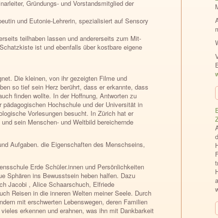
inarleiter, Gründungs- und Vorstandsmitglied der
utin und Eutonie-Lehrerin, spezialisiert auf Sensory
rseits teilhaben lassen und andererseits zum Mit-
e Schatzkiste ist und ebenfalls über kostbare eigene
V
w
net. Die kleinen, von ihr gezeigten Filme und
ben so tief sein Herz berührt, dass er erkannte, dass
uch finden wollte. In der Hoffnung, Antworten zu
r pädagogischen Hochschule und der Universität in
E
ogische Vorlesungen besucht. In Zürich hat er
re und sein Menschen- und Weltbild bereichernde
und Aufgaben. die Eigenschaften des Menschseins,
F
ebensschule Erde Schüler.innen und Persönlichkeiten
H
ue Sphären ins Bewusstsein heben halfen. Dazu
a
ch Jacobi , Alice Schaarschuch, Elfriede
uch Reisen in die inneren Welten meiner Seele. Durch
indern mit erschwerten Lebenswegen, deren Familien
 vieles erkennen und erahnen, was ihn mit Dankbarkeit