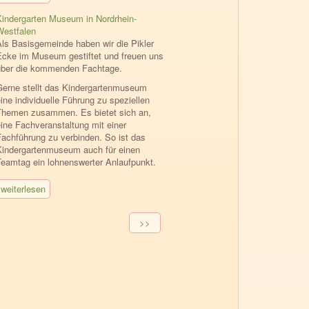
Kindergarten Museum in Nordrhein-
Westfalen
Als Basisgemeinde haben wir die Pikler
Ecke im Museum gestiftet und freuen uns
über die kommenden Fachtage.
Gerne stellt das Kindergartenmuseum
ine individuelle Führung zu speziellen
Themen zusammen. Es bietet sich an,
eine Fachveranstaltung mit einer
Fachführung zu verbinden. So ist das
Kindergartenmuseum auch für einen
Teamtag ein lohnenswerter Anlaufpunkt.
weiterlesen
Seitennummerierung
Nächste
>>
Seite