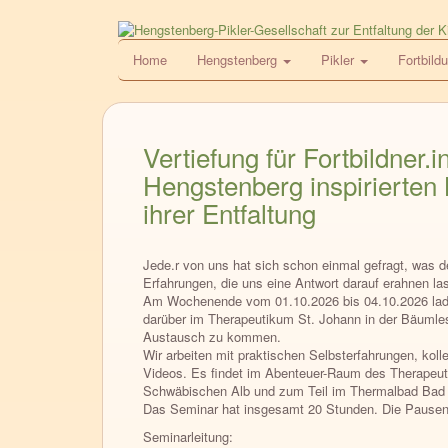
Direkt
zum
HPG
Home
Hengstenberg
Pikler
Fortbild
Inhalt
Vertiefung für Fortbildner.
Hengstenberg inspirierten 
ihrer Entfaltung
Jede.r von uns hat sich schon einmal gefragt, was 
Erfahrungen, die uns eine Antwort darauf erahnen la
Am Wochenende vom 01.10.2026 bis 04.10.2026 lade
darüber im Therapeutikum St. Johann in der Bäumles
Austausch zu kommen.
Wir arbeiten mit praktischen Selbsterfahrungen, ko
Videos. Es findet im Abenteuer-Raum des Therapeuti
Schwäbischen Alb und zum Teil im Thermalbad Bad 
Das Seminar hat insgesamt 20 Stunden. Die Pausenz
Seminarleitung: