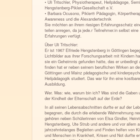
• Uli Tritschler, Physiotherapeut, Heilpädagoge, Sem
Hengstenberg-Pikler-Gesellschaft e.V.
• Barbara Ocusono, Pikler® Pädagogin, Körpertherape
Awareness und die Alexandertechnik
Sie möchten an ihrem riesigen Erfahrungsschatz eine
teilen anregen, da ja jede.r Teilnehmer.in selbst ein
Erfahrungen verfügt.
Über Uli Tritschler:
Er ist 1967 Elfriede Hengstenberg in Göttingen begeg
Lichtbilder aus ihrer Forschungsarbeit mit Kindern ha
sie ein Geheimnis gefunden hatte, das er unbedingt a
finden hat er neben seinem beruflichen Wirken an de
Göttingen und Mainz pädagogische und kinderpsychol
Heilpädagogik studiert. Das war für ihn eine kostba
Ausbildung.
Wer. Was: wie, warum bin ich? Was sind die Gaben 
der Kindheit der Elternschaft auf der Erde?
In all seinen Lebensabschnitten durfte er auf der L
begegnen, die durch die erlebende Wahrnehmung ne
gehören neben Schülerinnen von Elsa Gindler, Heinri
Hengstenberg, Ute Strub und andere und vor allem a
jahrzehntelanges Begleiten und Finden helfen von K
und Menschen in Krankheit, Krisen und Not durfte er