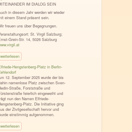
MITEINANDER IM DIALOG SEIN
Auch in diesem Jahr werden wir wieder
mit einem Stand präsent sein.
Wir freuen uns über Begegnungen.
eranstaltungsort: St. Virgil Salzburg;
Ernst-Grein-Str. 14, 5026 Salzburg
ww.virgil.at
weiterlesen
lfriede-Hengstenberg-Platz in Berlin-
Zehlendorf
Am 12. September 2025 wurde der bis
dahin namenlose Platz zwischen Sven-
Hedin-Straße, Forststraße und
ürstenstraße feierlich eingeweiht und
trägt nun den Namen Elfriede-
engstenberg-Platz. Die Initiative ging
us der Zivilgesellschaft hervor und
wurde einstimmig aufgenommen.
weiterlesen