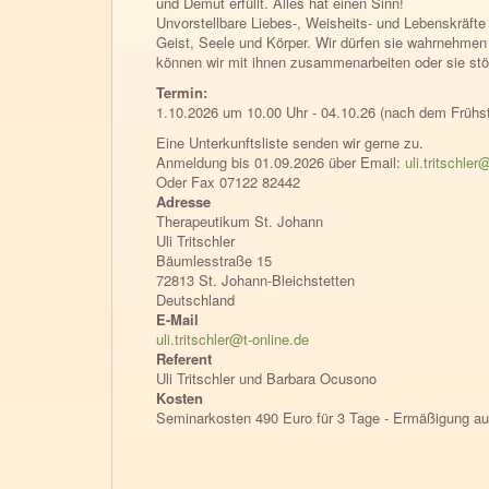
und Demut erfüllt. Alles hat einen Sinn!
Unvorstellbare Liebes-, Weisheits- und Lebenskräfte
Geist, Seele und Körper. Wir dürfen sie wahrnehmen
können wir mit ihnen zusammenarbeiten oder sie stö
Termin:
1.10.2026 um 10.00 Uhr - 04.10.26 (nach dem Frühs
Eine Unterkunftsliste senden wir gerne zu.
Anmeldung bis 01.09.2026 über Email:
uli.tritschler
Oder Fax 07122 82442
Adresse
Therapeutikum St. Johann
Uli
Tritschler
Bäumlesstraße 15
72813
St. Johann-Bleichstetten
Deutschland
E-Mail
uli.tritschler@t-online.de
Referent
Uli Tritschler und Barbara Ocusono
Kosten
Seminarkosten 490 Euro für 3 Tage - Ermäßigung auf