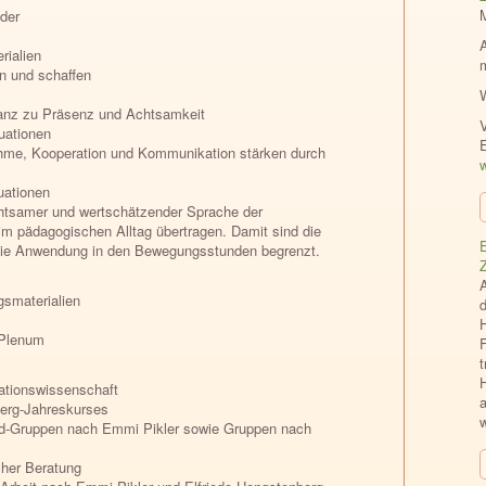
der
rialien
n und schaffen
nanz zu Präsenz und Achtsamkeit
V
uationen
ahme, Kooperation und Kommunikation stärken durch
w
uationen
chtsamer und wertschätzender Sprache der
im pädagogischen Alltag übertragen. Damit sind die
E
f die Anwendung in den Bewegungsstunden begrenzt.
smaterialien
 Plenum
F
H
ationswissenschaft
a
berg-Jahreskurses
Kind-Gruppen nach Emmi Pikler sowie Gruppen nach
her Beratung