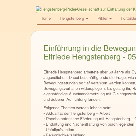
Direkt
zum
HPG
Home
Hengstenberg
Pikler
Fortbild
Inhalt
Einführung in die Bewegun
Elfriede Hengstenberg - 05
Elfriede Hengstenberg arbeitete über 60 Jahre als Gy
Jugendlichen. Dabei beschäftigte sie die Frage, wie
Bewegungsstunden so tief verankert werden können, d
Bewegungsverhalten widerspiegeln. Es gelang ihr, R
eigenständige Auseinandersetzung mit Gleichgewicht 
und äußeren Aufrichtung fanden.
Folgende Themen werden Inhalte sein:
• Aktualität der Hengstenberg – Arbeit
• Psychomotorische Förderung mit Hengstenberg – 
- Entfaltung und Nachentfaltung von brachliegenden
- Unfallprävention
- Persönlichkeitsbildung