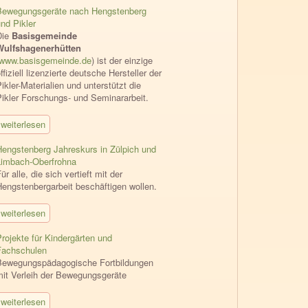
Bewegungsgeräte nach Hengstenberg
nd Pikler
Die
Basisgemeinde
Wulfshagenerhütten
www.basisgemeinde.de
) ist der einzige
ffiziell lizenzierte deutsche Hersteller der
ikler-Materialien und unterstützt die
Pikler Forschungs- und Seminararbeit.
weiterlesen
Hengstenberg Jahreskurs in Zülpich und
Limbach-Oberfrohna
ür alle, die sich vertieft mit der
Hengstenbergarbeit beschäftigen wollen.
weiterlesen
rojekte für Kindergärten und
Fachschulen
Bewegungspädagogische Fortbildungen
mit Verleih der Bewegungsgeräte
weiterlesen