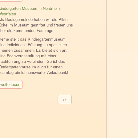
Kindergarten Museum in Nordrhein-
Westfalen
Als Basisgemeinde haben wir die Pikler
Ecke im Museum gestiftet und freuen uns
über die kommenden Fachtage.
Gerne stellt das Kindergartenmuseum
ine individuelle Führung zu speziellen
Themen zusammen. Es bietet sich an,
eine Fachveranstaltung mit einer
Fachführung zu verbinden. So ist das
Kindergartenmuseum auch für einen
Teamtag ein lohnenswerter Anlaufpunkt.
weiterlesen
Seitennummerierung
Nächste
>>
Seite