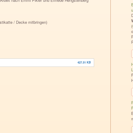
Arbeit nach Emmi Pikler und Elfriede Hengstenberg
u
ikatte / Decke mitbringen)
(
o
P
427.51 KB
F
P