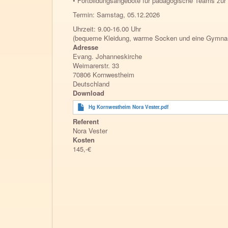
• Fortbildungsangebote für pädagogische Teams zur 
Termin: Samstag, 05.12.2026
Uhrzeit: 9.00-16.00 Uhr
(bequeme Kleidung, warme Socken und eine Gymnast
Adresse
Evang.
Johanneskirche
Weimarerstr. 33
70806
Kornwestheim
Deutschland
Download
Hg Kornwestheim Nora Vester.pdf
Referent
Nora Vester
Kosten
145,-€