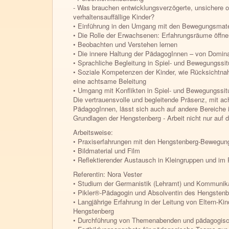
- Was brauchen entwicklungsverzögerte, unsichere o
verhaltensauffällige Kinder?
• Einführung in den Umgang mit den Bewegungsmate
• Die Rolle der Erwachsenen: Erfahrungsräume öffne
• Beobachten und Verstehen lernen
• Die innere Haltung der PädagogInnen – von Domi
• Sprachliche Begleitung in Spiel- und Bewegungssit
• Soziale Kompetenzen der Kinder, wie Rücksichtn
eine achtsame Beleitung
• Umgang mit Konflikten in Spiel- und Bewegungssit
Die vertrauensvolle und begleitende Präsenz, mit a
PädagogInnen, lässt sich auch auf andere Bereiche 
Grundlagen der Hengstenberg - Arbeit nicht nur au
Arbeitsweise:
• Praxiserfahrungen mit den Hengstenberg-Bewegung
• Bildmaterial und Film
• Reflektierender Austausch in Kleingruppen und im
Referentin: Nora Vester
• Studium der Germanistik (Lehramt) und Kommunik
• Pikler®-Pädagogin und Absolventin des Hengsten
• Langjährige Erfahrung in der Leitung von Eltern-
Hengstenberg
• Durchführung von Themenabenden und pädagogisc