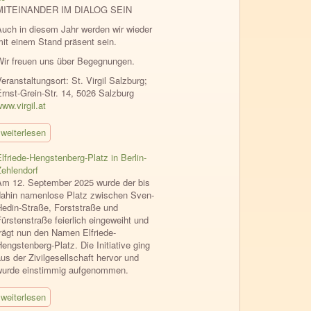
MITEINANDER IM DIALOG SEIN
Auch in diesem Jahr werden wir wieder
mit einem Stand präsent sein.
Wir freuen uns über Begegnungen.
eranstaltungsort: St. Virgil Salzburg;
Ernst-Grein-Str. 14, 5026 Salzburg
ww.virgil.at
weiterlesen
lfriede-Hengstenberg-Platz in Berlin-
Zehlendorf
Am 12. September 2025 wurde der bis
dahin namenlose Platz zwischen Sven-
Hedin-Straße, Forststraße und
ürstenstraße feierlich eingeweiht und
trägt nun den Namen Elfriede-
engstenberg-Platz. Die Initiative ging
us der Zivilgesellschaft hervor und
wurde einstimmig aufgenommen.
weiterlesen