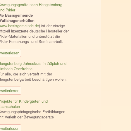
Bewegungsgeräte nach Hengstenberg
nd Pikler
Die
Basisgemeinde
Wulfshagenerhütten
www.basisgemeinde.de
) ist der einzige
ffiziell lizenzierte deutsche Hersteller der
ikler-Materialien und unterstützt die
Pikler Forschungs- und Seminararbeit.
weiterlesen
Hengstenberg Jahreskurs in Zülpich und
Limbach-Oberfrohna
ür alle, die sich vertieft mit der
Hengstenbergarbeit beschäftigen wollen.
weiterlesen
rojekte für Kindergärten und
Fachschulen
Bewegungspädagogische Fortbildungen
mit Verleih der Bewegungsgeräte
weiterlesen