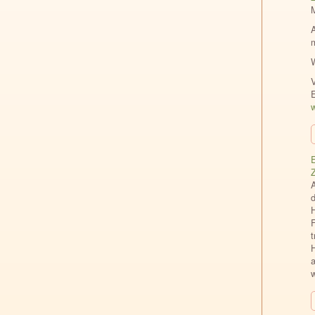
V
w
E
F
H
a