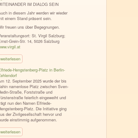
MITEINANDER IM DIALOG SEIN
Auch in diesem Jahr werden wir wieder
mit einem Stand präsent sein.
Wir freuen uns über Begegnungen.
eranstaltungsort: St. Virgil Salzburg;
Ernst-Grein-Str. 14, 5026 Salzburg
ww.virgil.at
weiterlesen
lfriede-Hengstenberg-Platz in Berlin-
Zehlendorf
Am 12. September 2025 wurde der bis
dahin namenlose Platz zwischen Sven-
Hedin-Straße, Forststraße und
ürstenstraße feierlich eingeweiht und
trägt nun den Namen Elfriede-
engstenberg-Platz. Die Initiative ging
us der Zivilgesellschaft hervor und
wurde einstimmig aufgenommen.
weiterlesen