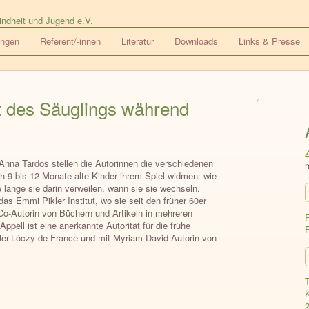
ungen
Referent/-innen
Literatur
Downloads
Links & Presse
 des Säuglings während
nna Tardos stellen die Autorinnen die verschiedenen
h 9 bis 12 Monate alte Kinder ihrem Spiel widmen: wie
 lange sie darin verweilen, wann sie sie wechseln.
as Emmi Pikler Institut, wo sie seit den früher 60er
 Co-Autorin von Büchern und Artikeln in mehreren
pell ist eine anerkannte Autorität für die frühe
kler-Lóczy de France und mit Myriam David Autorin von
T
K