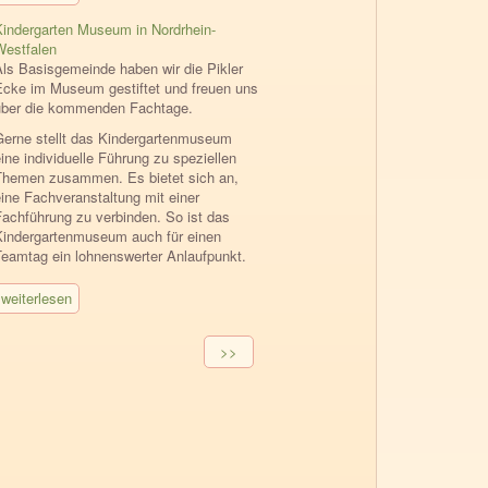
Kindergarten Museum in Nordrhein-
Westfalen
Als Basisgemeinde haben wir die Pikler
Ecke im Museum gestiftet und freuen uns
über die kommenden Fachtage.
Gerne stellt das Kindergartenmuseum
ine individuelle Führung zu speziellen
Themen zusammen. Es bietet sich an,
eine Fachveranstaltung mit einer
Fachführung zu verbinden. So ist das
Kindergartenmuseum auch für einen
Teamtag ein lohnenswerter Anlaufpunkt.
weiterlesen
Seitennummerierung
Nächste
>>
Seite