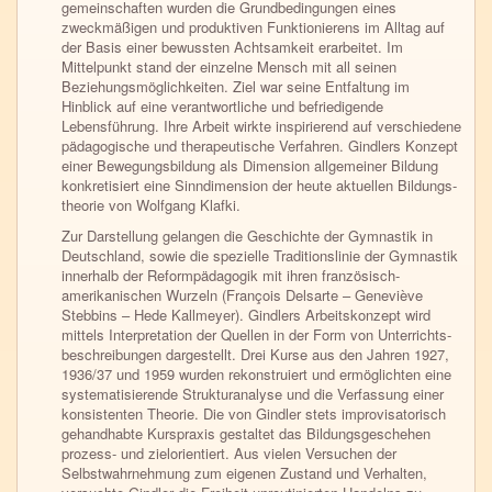
gemein­schaften wurden die Grundbedingungen eines
zweckmäßigen und produktiven Funktionierens im Alltag auf
der Basis einer bewussten Achtsamkeit erarbeitet. Im
Mittelpunkt stand der einzelne Mensch mit all seinen
Beziehungsmöglichkeiten. Ziel war seine Entfaltung im
Hinblick auf eine verantwortliche und befriedigende
Lebensführung. Ihre Arbeit wirkte inspirierend auf verschiedene
pädagogische und therapeutische Verfahren. Gindlers Konzept
einer Bewegungsbildung als Dimension allgemeiner Bildung
konkretisiert eine Sinndimension der heute aktuellen Bildungs­
theorie von Wolfgang Klafki.
Zur Darstellung gelangen die Geschichte der Gymnastik in
Deutschland, sowie die spezielle Traditionslinie der Gymnastik
innerhalb der Reform­pädagogik mit ihren französisch-
amerikanischen Wurzeln (François Delsarte – Geneviève
Stebbins – Hede Kallmeyer). Gindlers Arbeits­konzept wird
mittels Interpretation der Quellen in der Form von Unter­richts­
beschreibungen dargestellt. Drei Kurse aus den Jahren 1927,
1936/37 und 1959 wurden rekonstruiert und ermöglichten eine
systematisierende Strukturanalyse und die Verfassung einer
konsistenten Theorie. Die von Gindler stets improvisatorisch
gehandhabte Kurspraxis gestaltet das Bildungsgeschehen
prozess- und zielorientiert. Aus vielen Versuchen der
Selbstwahrnehmung zum eigenen Zustand und Verhalten,